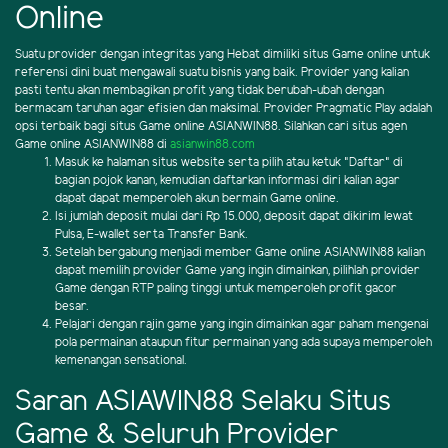
Online
Suatu provider dengan integritas yang Hebat dimiliki situs Game online untuk
referensi dini buat mengawali suatu bisnis yang baik. Provider yang kalian
pasti tentu akan membagikan profit yang tidak berubah-ubah dengan
bermacam taruhan agar efisien dan maksimal. Provider Pragmatic Play adalah
opsi terbaik bagi situs Game online ASIANWIN88. Silahkan cari situs agen
Game online ASIANWIN88 di
asianwin88.com
Masuk ke halaman situs website serta pilih atau ketuk "Daftar" di
bagian pojok kanan, kemudian daftarkan informasi diri kalian agar
dapat dapat memperoleh akun bermain Game online.
Isi jumlah deposit mulai dari Rp 15.000, deposit dapat dikirim lewat
Pulsa, E-wallet serta Transfer Bank.
Setelah bergabung menjadi member Game online ASIANWIN88 kalian
dapat memilih provider Game yang ingin dimainkan, pilihlah provider
Game dengan RTP paling tinggi untuk memperoleh profit gacor
besar.
Pelajari dengan rajin game yang ingin dimainkan agar paham mengenai
pola permainan ataupun fitur permainan yang ada supaya memperoleh
kemenangan sensational.
Saran ASIAWIN88 Selaku Situs
Game & Seluruh Provider