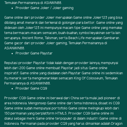
Temukan Permainannya di ASIAWIN88.
Provider Game Joker / Joker gaming
Game online dari provider Joker merupakan Game online Joker123 yang bisa
dibilang amat menarik dan terkenal di golongan para bettor. Game online yang
didesain oleh Joker123 ini mempunyai macam tipe Game online yang memakai
tema bermacam-macam semacam, buah-buahan, symbol keyakinan serta lain
serupanya. Ancient Rome, Talisman, serta Beach Life merupakan Gambaran
Game gacor dari provider Joker gaming, Temukan Permainannya di
ASIANWIN88.
Provider Game Playstar
Reputasi provider Playstar tidak kalah dengan provider lainnya, mempunyai
lebih dari 200 Game online membuat Playstar jadi situs Game online
inspiratif. Game online yang diadakan oleh Playstar Game online ini sedemikian
itu menarik serta mengmenarikkan semacam King Of Colosseum, Temukan
Permainannya di ASIANWIN88.
Provider Game CQ9
Provider CQ9 Game online ini berawal dari China serta mulai jadi pioneer di
area Indonesia. Mengonsep Game online dari tema Indonesia, disaat ini CQ9
Game online sudah mempunyai portofolio Game online melingkupi lebih dari
150 permainan yang berplatform HTML5. Provider CQ9 Game online ini
diakui sebagai merk Game online terpopuler di dalam industri Game online di
Indonesia. Permainan pada provider CQ9 yang harus dimainkan adalah Dragon