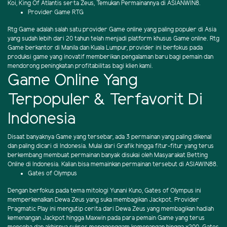
Koi, King Of Atlantis serta Zeus, Temukan Permainannya di ASIANWIN8.
Provider Game RTG
Rtg Game adalah salah satu provider Game online yang paling populer di Asia
yang sudah lebih dari 20 tahun telah menjadi platform khusus Game online. Rtg
Game berkantor di Manila dan Kuala Lumpur, provider ini berfokus pada
produksi game yang inovatif memberikan pengalaman baru bagi pemain dan
mendorong peningkatan profitabilitas bagi klien kami.
Game Online Yang
Terpopuler & Terfavorit Di
Indonesia
Disaat banyaknya Game yang tersebar, ada 3 permainan yang paling dikenal
dan paling dicari di Indonesia. Mulai dari Grafik hingga fitur-fitur yang terus
berkembang membuat permainan banyak disukai oleh Masyarakat Betting
Online di Indonesia. Kalian bisa memainkan permainan tersebut di ASIAWIN88.
Gates of Olympus
Dengan berfokus pada tema mitologi Yunani Kuno, Gates of Olympus ini
memperkenalkan Dewa Zeus yang suka membagikan Jackpot. Provider
Pragmatic Play ini mengutip cerita dari Dewa Zeus yang membagikan hadiah
kemenangan Jackpot hingga Maxwin pada para pemain Game yang terus