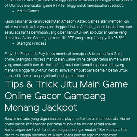
mencoba dan akhirnya sukses menggenggam kemenangan hingga x200. Gates
of Olympus merupakan game RTP tertinggi untuk mendapatkan Jackpot.
Aztec Games
Kalian tahu harta karun pada hutan Amazon? Aztec Games akan memberikan
kalian nuansa kota tua yang tertinggal di hutan Amazon, jangan lupa bahwa akan
selalu ada harta berlimbah yang diberikan untuk setiap putaran Game yang
dimainkan. Aztec Games juga memiliki RTP yang cukup tinggi yaitu 98.3%.
Starlight Princess
Provider Pragmatic Play terus membuat kemajuan & kreasi dalam Game
online. Starlight Princess merupakan Game online dengan tema anime wanita
yang amat cantik dan disukai saat ini, mulai dari tampilan para wanita yang
menarik hingga fitur-fitur hebat lainnya membuat para pemain betah untuk
mencari keberuntungan jackpot pada permainan ini.
Tips & Trick Jitu Main Game
Online Gacor Gampang
Menang Jackpot
Banyak metode yang digunakan para player untuk terus membaca alur Game
online gacor, kemenangan pertama mungkin hal mudah tetapi apakah
kemenangan berturut-turut bisa digapai dengan mudah ? Berikut cara tips
dan trick hingga bocoran untuk kamu para pemain agar mendapatkan