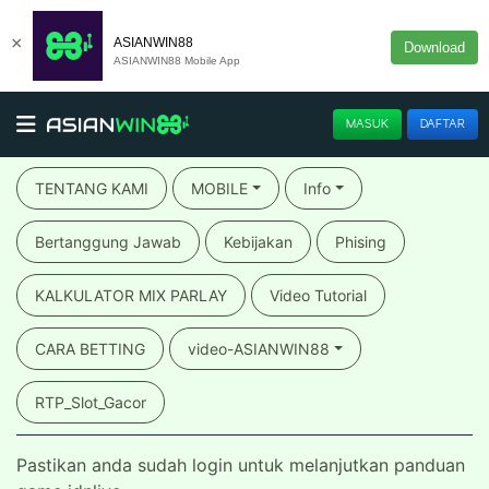
×
ASIANWIN88
Download
ASIANWIN88 Mobile App
MASUK
DAFTAR
TENTANG KAMI
MOBILE
Info
Bertanggung Jawab
Kebijakan
Phising
KALKULATOR MIX PARLAY
Video Tutorial
CARA BETTING
video-ASIANWIN88
RTP_Slot_Gacor
Pastikan anda sudah login untuk melanjutkan panduan