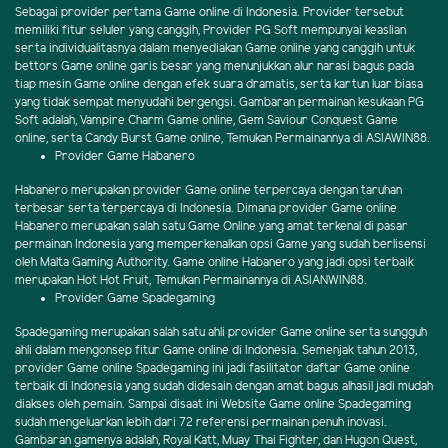
Sebagai provider pertama Game online di Indonesia. Provider tersebut
memiliki fitur seluler yang canggih, Provider PG Soft mempunyai keaslian
serta individualitasnya dalam menyediakan Game online yang canggih untuk
bettors Game online garis besar yang menunjukkan alur narasi bagus pada
tiap mesin Game online dengan efek suara dramatis, serta kartun luar biasa
yang tidak sempat menyudahi bergengsi. Gambaran permainan kesukaan PG
Soft adalah, Vampire Charm Game online, Gem Saviour Conquest Game
online, serta Candy Burst Game online, Temukan Permainannya di ASIAWIN88.
Provider Game Habanero
Habanero merupakan provider Game online terpercaya dengan taruhan
terbesar serta terpercaya di Indonesia. Dimana provider Game online
Habanero merupakan salah satu Game Online yang amat terkenal di pasar
permainan Indonesia yang memperkenalkan opsi Game yang sudah berlisensi
oleh Malta Gaming Authority. Game online Habanero yang jadi opsi terbaik
merupakan Hot Hot Fruit, Temukan Permainannya di ASIANWIN88.
Provider Game Spadegaming
Spadegaming merupakan salah satu ahli provider Game online serta sungguh
ahli dalam mengonsep fitur Game online di Indonesia. Semenjak tahun 2013,
provider Game online Spadegaming ini jadi fasilitator daftar Game online
terbaik di Indonesia yang sudah didesain dengan amat bagus alhasil jadi mudah
diakses oleh pemain. Sampai disaat ini Website Game online Spadegaming
sudah mengeluarkan lebih dari 72 referensi permainan penuh inovasi.
Gambaran gamenya adalah, Royal Katt, Muay Thai Fighter, dan Hugon Quest,