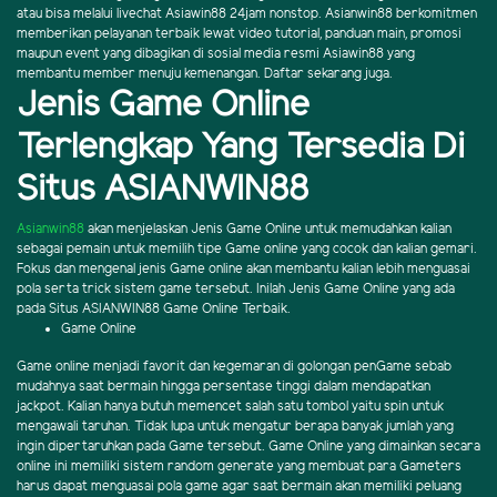
atau bisa melalui livechat Asiawin88 24jam nonstop. Asianwin88 berkomitmen
memberikan pelayanan terbaik lewat video tutorial, panduan main, promosi
maupun event yang dibagikan di sosial media resmi Asiawin88 yang
membantu member menuju kemenangan. Daftar sekarang juga.
Jenis Game Online
Terlengkap Yang Tersedia Di
Situs ASIANWIN88
Asianwin88
akan menjelaskan Jenis Game Online untuk memudahkan kalian
sebagai pemain untuk memilih tipe Game online yang cocok dan kalian gemari.
Fokus dan mengenal jenis Game online akan membantu kalian lebih menguasai
pola serta trick sistem game tersebut. Inilah Jenis Game Online yang ada
pada Situs ASIANWIN88 Game Online Terbaik.
Game Online
Game online menjadi favorit dan kegemaran di golongan penGame sebab
mudahnya saat bermain hingga persentase tinggi dalam mendapatkan
jackpot. Kalian hanya butuh memencet salah satu tombol yaitu spin untuk
mengawali taruhan. Tidak lupa untuk mengatur berapa banyak jumlah yang
ingin dipertaruhkan pada Game tersebut. Game Online yang dimainkan secara
online ini memiliki sistem random generate yang membuat para Gameters
harus dapat menguasai pola game agar saat bermain akan memiliki peluang